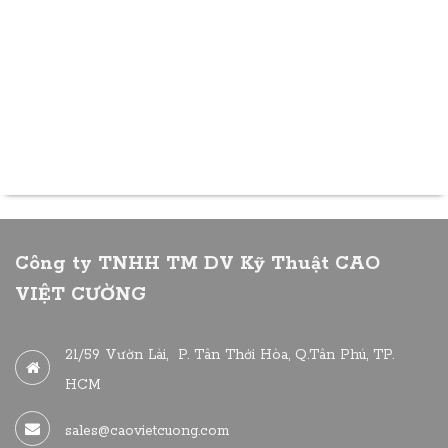
choices
Sales
08/08/26
Bởi admin
Nowoczesne strategie gry w the-nvcasinos.com.pl
otwierają wspaniałe możliwości dla każdego
gracza online
Công ty TNHH TM DV Kỹ Thuật CAO
VIỆT CƯỜNG
21/59 Vườn Lài, P. Tân Thới Hòa, Q.Tân Phú, TP.
HCM
sales@caovietcuong.com