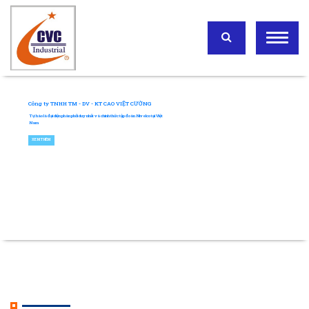
Công ty TNHH TM - DV - KT CAO VIỆT CƯỜNG
Tự hào là đại diện phân phối duy nhất và chính thức tập đoàn Nivelco tại Việt
Nam
XEM THÊM