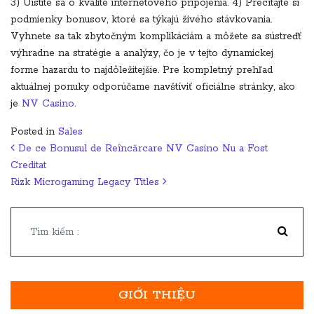
3) Uistite sa o kvalite internetového pripojenia. 4) Precítajte si
podmienky bonusov, ktoré sa týkajú živého stávkovania.
Vyhnete sa tak zbytočným komplikáciám a môžete sa sústreďť
výhradne na stratégie a analýzy, čo je v tejto dynamickej
forme hazardu to najdôležitejšie. Pre kompletný prehľad
aktuálnej ponuky odporúčame navštíviť oficiálne stránky, ako
je
NV Casino
.
Posted in
Sales
Post navigation
De ce Bonusul de Reîncărcare NV Casino Nu a Fost
Creditat
Rizk Microgaming Legacy Titles
GIỚI THIỆU