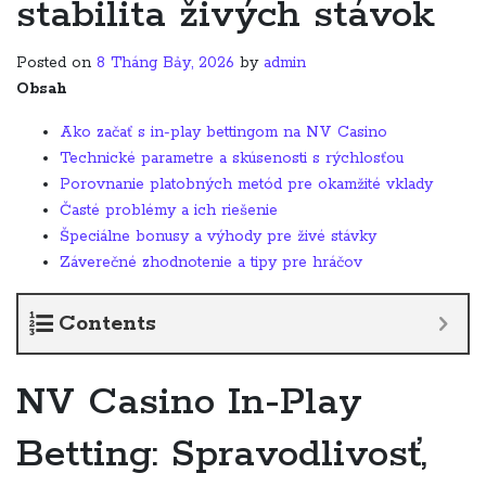
stabilita živých stávok
Posted on
8 Tháng Bảy, 2026
by
admin
Obsah
Ako začať s in-play bettingom na NV Casino
Technické parametre a skúsenosti s rýchlosťou
Porovnanie platobných metód pre okamžité vklady
Časté problémy a ich riešenie
Špeciálne bonusy a výhody pre živé stávky
Záverečné zhodnotenie a tipy pre hráčov
Contents
NV Casino In-Play
Betting: Spravodlivosť,