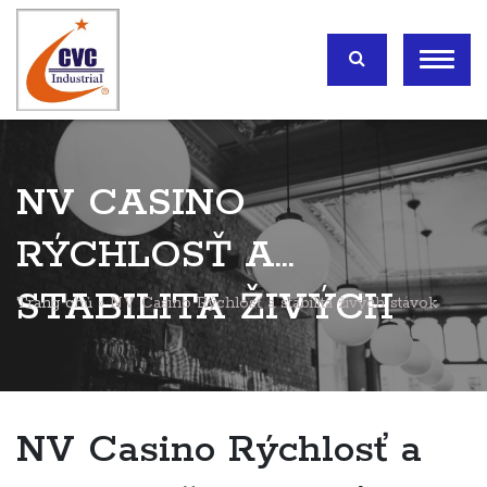
NV CASINO
RÝCHLOSŤ A
STABILITA ŽIVÝCH
Trang chủ
»
NV Casino Rýchlosť a stabilita živých stávok
STÁVOK
NV Casino Rýchlosť a