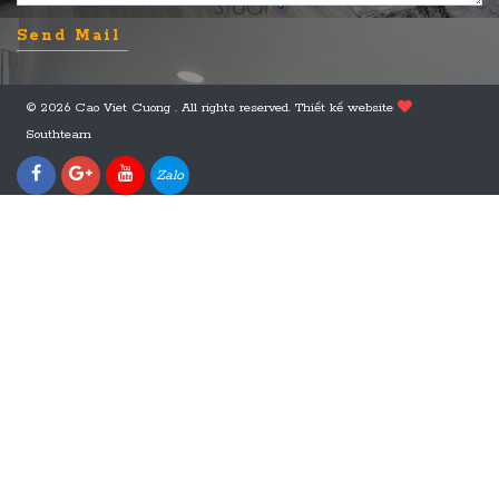
© 2026 Cao Viet Cuong . All rights reserved.
Thiết kế website
Southteam
Zalo