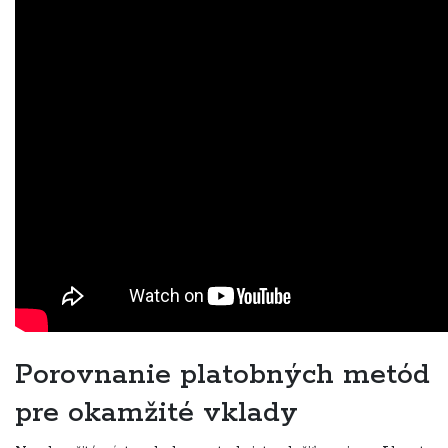
Porovnanie platobných metód
pre okamžité vklady