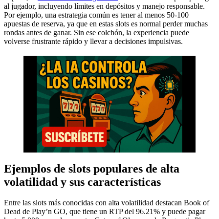
al jugador, incluyendo límites en depósitos y manejo responsable.
Por ejemplo, una estrategia común es tener al menos 50-100
apuestas de reserva, ya que en estas slots es normal perder muchas
rondas antes de ganar. Sin ese colchón, la experiencia puede
volverse frustrante rápido y llevar a decisiones impulsivas.
Ejemplos de slots populares de alta
volatilidad y sus características
Entre las slots más conocidas con alta volatilidad destacan Book of
Dead de Play’n GO, que tiene un RTP del 96.21% y puede pagar