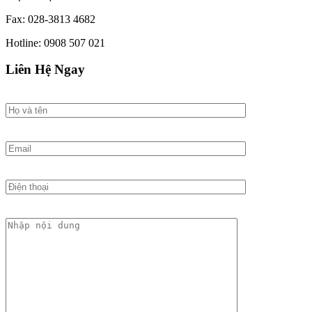
Fax: 028-3813 4682
Hotline: 0908 507 021
Liên Hệ Ngay