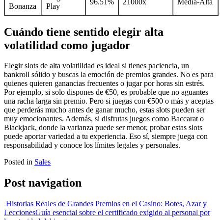
96.51%
21000x
Media-Alta
Bonanza
Play
Cuándo tiene sentido elegir alta
volatilidad como jugador
Elegir slots de alta volatilidad es ideal si tienes paciencia, un
bankroll sólido y buscas la emoción de premios grandes. No es para
quienes quieren ganancias frecuentes o jugar por horas sin estrés.
Por ejemplo, si solo dispones de €50, es probable que no aguantes
una racha larga sin premio. Pero si juegas con €500 o más y aceptas
que perderás mucho antes de ganar mucho, estas slots pueden ser
muy emocionantes. Además, si disfrutas juegos como Baccarat o
Blackjack, donde la varianza puede ser menor, probar estas slots
puede aportar variedad a tu experiencia. Eso sí, siempre juega con
responsabilidad y conoce los límites legales y personales.
Posted in
Sales
Post navigation
Historias Reales de Grandes Premios en el Casino: Botes, Azar y
Lecciones
Guía esencial sobre el certificado exigido al personal por