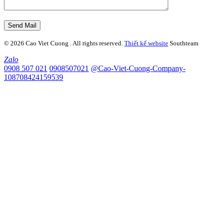
© 2026 Cao Viet Cuong . All rights reserved.
Thiết kế website
Southteam
Zalo
0908 507 021
0908507021
@Cao-Viet-Cuong-Company-
108708424159539